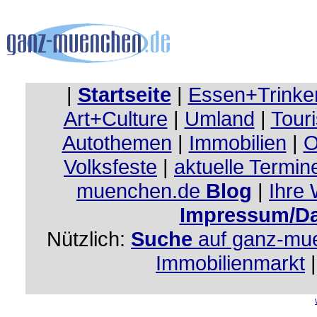
|
Startseite
|
Essen+Trinke
Art+Culture
|
Umland
|
Touri
Autothemen
|
Immobilien
|
O
Volksfeste
|
aktuelle Termin
muenchen.de
Blog
|
Ihre
Impressum/Da
Nützlich:
Suche
auf ganz-mu
Immobilienmarkt