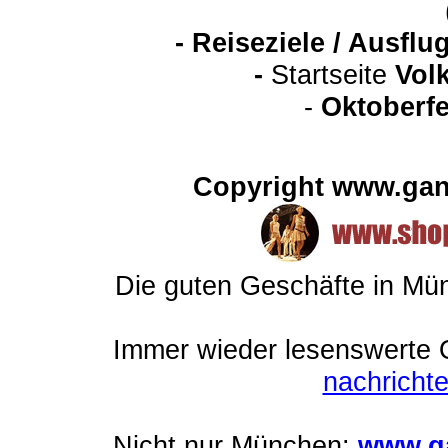
-
Reiseziele / Ausfl
-
Startseite
Vol
-
Oktoberfe
Copyright www.gan
Die guten Geschäfte in M
Immer wieder lesenswerte On
nachrich
Nicht nur München:
www.ga