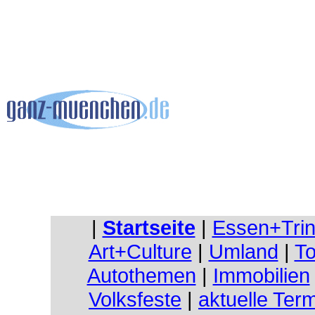
|
Startseite
|
Essen+Tri
Art+Culture
|
Umland
|
To
Autothemen
|
Immobilien
Volksfeste
|
aktuelle Ter