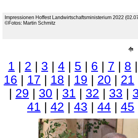
Impressionen Hoffest Landwirtschaftsministerium 2022 (02.07
©Fotos: Martin Schmitz
1
|
2
|
3
|
4
|
5
|
6
|
7
|
8
16
|
17
|
18
|
19
|
20
|
21
|
29
|
30
|
31
|
32
|
33
|
41
|
42
|
43
|
44
|
45