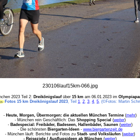
230106lauf15km-066.jpg
nchen 2023 Teil 2:
Dreikönigslauf
über
15 km
am 06.01.2023 im
Olympiapa
Fotos 15 km Dreikönigslauf 2023
, Teil
1
,
2
,
3
,
4
,
5
, (©Fotos: Martin Schm
-
Heute, Morgen, Übermorgen: die aktuellen München Termine
(
mehr
)
- München rein Geschäftlich: Das
Shopping Special
(
weiter
)
-
Badespecial: Freibäder, Badeseen, Hallenbäder, Saunen
(
weiter
)
- Die schönsten
Biergarten-Ideen
-
www.biergartenzeit.de
- München läuft: Berichte und Fotos zu
Stadt- und Volksläufen
(
weiter
)
-
Reiseziele / Ausflugsideen ab München
(
weiter
)