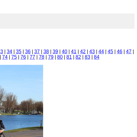
33
|
34
|
35
|
36
|
37
|
38
|
39
|
40
|
41
|
42
|
43
|
44
|
45
|
46
|
47
|
|
74
|
75
|
76
|
77
|
78
|
79
|
80
|
81
|
82
|
83
|
84