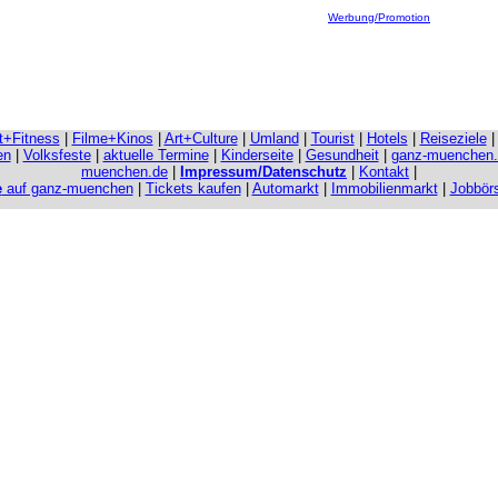
Werbung/Promotion
it+Fitness
|
Filme+Kinos
|
Art+Culture
|
Umland
|
Tourist
|
Hotels
|
Reiseziele
en
|
Volksfeste
|
aktuelle Termine
|
Kinderseite
|
Gesundheit
|
ganz-muenchen
muenchen.de
|
Impressum/Datenschutz
|
Kontakt
|
e
auf ganz-muenchen
|
Tickets kaufen
|
Automarkt
|
Immobilienmarkt
|
Jobbör