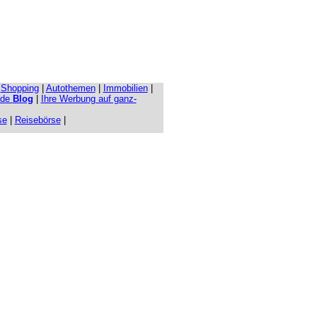
|
Shopping
|
Autothemen
|
Immobilien
|
.de
Blog
|
Ihre Werbung auf ganz-
se
|
Reisebörse
|