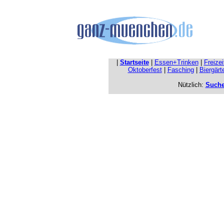
|
Startseite
|
Essen+Trinken
|
Freize
Oktoberfest
|
Fasching
|
Biergärt
Nützlich:
Such