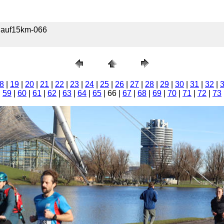
6lauf15km-066
8
|
19
|
20
|
21
|
22
|
23
|
24
|
25
|
26
|
27
|
28
|
29
|
30
|
31
|
32
|
|
59
|
60
|
61
|
62
|
63
|
64
|
65
| 66 |
67
|
68
|
69
|
70
|
71
|
72
|
73