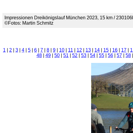
Impressionen Dreikönigslauf München 2023, 15 km / 23010
©Fotos: Martin Schmitz
1
|
2
|
3
|
4
|
5
|
6
|
7
|
8
|
9
|
10
|
11
|
12
|
13
|
14
|
15
|
16
|
17
|
1
48
|
49
|
50
|
51
|
52
|
53
|
54
|
55
|
56
|
57
|
58