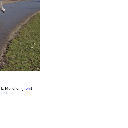
rk
, München (
mehr
)
itz)