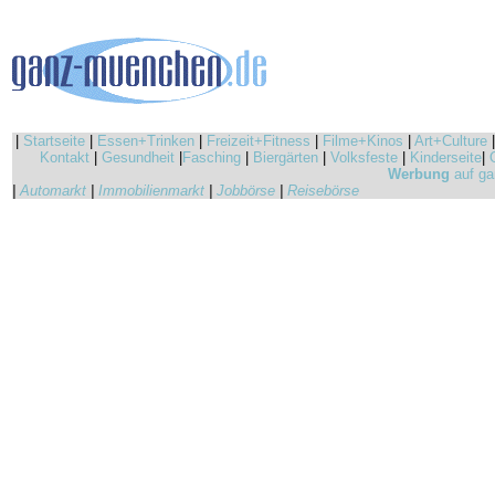
|
Startseite
|
Essen+Trinken
|
Freizeit+Fitness
|
Filme+Kinos
|
Art+Culture
Kontakt
|
Gesundheit
|
Fasching
|
Biergärten
|
Volksfeste
|
Kinderseite
|
Werbung
auf ga
|
Automarkt
|
Immobilienmarkt
|
Jobbörse
|
Reisebörse