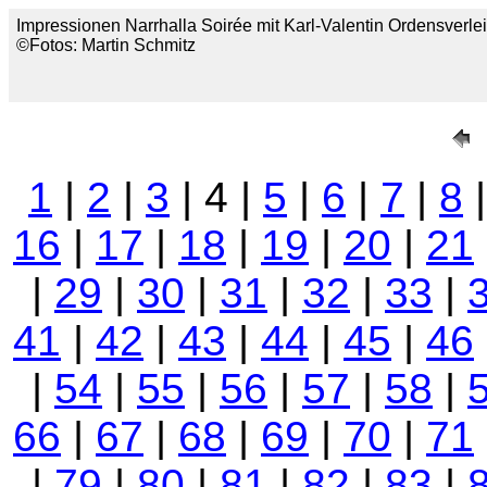
Impressionen Narrhalla Soirée mit Karl-Valentin Ordensverl
©Fotos: Martin Schmitz
1
|
2
|
3
| 4 |
5
|
6
|
7
|
8
16
|
17
|
18
|
19
|
20
|
21
|
29
|
30
|
31
|
32
|
33
|
41
|
42
|
43
|
44
|
45
|
46
|
54
|
55
|
56
|
57
|
58
|
66
|
67
|
68
|
69
|
70
|
71
|
79
|
80
|
81
|
82
|
83
|