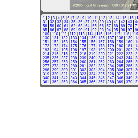
1
|
2
|
3
|
4
|
5
|
6
|
7
|
8
|
9
|
10
|
11
|
12
|
13
|
14
|
15
|
16
|
31
|
32
|
33
|
34
|
35
|
36
|
37
|
38
|
39
|
40
|
41
|
42
|
43
|
4
58
|
59
|
60
|
61
|
62
|
63
|
64
|
65
|
66
|
67
|
68
|
69
|
70
|
7
85
|
86
|
87
|
88
|
89
|
90
|
91
|
92
|
93
|
94
|
95
|
96
|
97
|
9
109
|
110
|
111
|
112
|
113
|
114
|
115
|
116
|
117
|
118
|
11
130
|
131
|
132
|
133
|
134
|
135
|
136
|
137
|
138
|
139
|
1
151
|
152
|
153
|
154
|
155
|
156
|
157
|
158
|
159
|
160
|
1
172
|
173
|
174
|
175
|
176
|
177
|
178
|
179
|
180
|
181
|
1
193
|
194
|
195
|
196
|
197
|
198
|
199
|
200
|
201
|
202
|
2
214
|
215
|
216
|
217
|
218
|
219
|
220
|
221
|
222
|
223
|
2
235
|
236
|
237
|
238
|
239
|
240
|
241
|
242
|
243
|
244
|
2
256
|
257
|
258
|
259
|
260
|
261
|
262
|
263
|
264
|
265
|
2
277
|
278
|
279
|
280
|
281
|
282
|
283
|
284
|
285
|
286
|
2
298
|
299
|
300
|
301
|
302
|
303
|
304
|
305
|
306
|
307
|
3
319
|
320
|
321
|
322
|
323
|
324
|
325
|
326
|
327
|
328
|
3
340
|
341
|
342
|
343
|
344
|
345
|
346
|
347
|
348
|
349
|
3
361
|
362
|
363
|
364
|
365
|
366
|
367
|
368
|
369
|
370
|
3