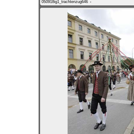
050918ig1_trachtenzug646
-