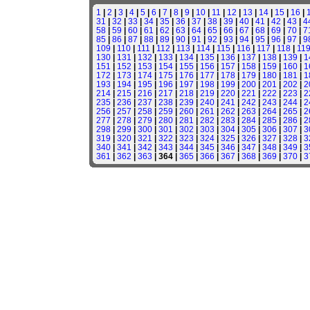
1
|
2
|
3
|
4
|
5
|
6
|
7
|
8
|
9
|
10
|
11
|
12
|
13
|
14
|
15
|
16
|
31
|
32
|
33
|
34
|
35
|
36
|
37
|
38
|
39
|
40
|
41
|
42
|
43
|
4
58
|
59
|
60
|
61
|
62
|
63
|
64
|
65
|
66
|
67
|
68
|
69
|
70
|
7
85
|
86
|
87
|
88
|
89
|
90
|
91
|
92
|
93
|
94
|
95
|
96
|
97
|
9
109
|
110
|
111
|
112
|
113
|
114
|
115
|
116
|
117
|
118
|
11
130
|
131
|
132
|
133
|
134
|
135
|
136
|
137
|
138
|
139
|
1
151
|
152
|
153
|
154
|
155
|
156
|
157
|
158
|
159
|
160
|
1
172
|
173
|
174
|
175
|
176
|
177
|
178
|
179
|
180
|
181
|
1
193
|
194
|
195
|
196
|
197
|
198
|
199
|
200
|
201
|
202
|
2
214
|
215
|
216
|
217
|
218
|
219
|
220
|
221
|
222
|
223
|
2
235
|
236
|
237
|
238
|
239
|
240
|
241
|
242
|
243
|
244
|
2
256
|
257
|
258
|
259
|
260
|
261
|
262
|
263
|
264
|
265
|
2
277
|
278
|
279
|
280
|
281
|
282
|
283
|
284
|
285
|
286
|
2
298
|
299
|
300
|
301
|
302
|
303
|
304
|
305
|
306
|
307
|
3
319
|
320
|
321
|
322
|
323
|
324
|
325
|
326
|
327
|
328
|
3
340
|
341
|
342
|
343
|
344
|
345
|
346
|
347
|
348
|
349
|
3
361
|
362
|
363
| 364 |
365
|
366
|
367
|
368
|
369
|
370
|
3