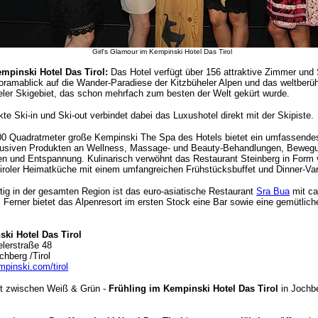
Girl's Glamour im Kempinski Hotel Das Tirol
mpinski Hotel Das Tirol:
Das Hotel verfügt über 156 attraktive Zimmer und 
oramablick auf die Wander-Paradiese der Kitzbüheler Alpen und das weltberü
eler Skigebiet, das schon mehrfach zum besten der Welt gekürt wurde.
kte Ski-in und Ski-out verbindet dabei das Luxushotel direkt mit der Skipiste.
00 Quadratmeter große Kempinski The Spa des Hotels bietet ein umfassende
lusiven Produkten an Wellness, Massage- und Beauty-Behandlungen, Beweg
en und Entspannung. Kulinarisch verwöhnt das Restaurant Steinberg in Form
Tiroler Heimatküche mit einem umfangreichen Frühstücksbuffet und Dinner-Var
rtig in der gesamten Region ist das euro-asiatische Restaurant
Sra Bua
mit ca
. Ferner bietet das Alpenresort im ersten Stock eine Bar sowie eine gemütlic
ki Hotel Das Tirol
elerstraße 48
chberg /Tirol
pinski.com/tirol
t zwischen Weiß & Grün -
Frühling im Kempinski Hotel Das Tirol
in Jochb