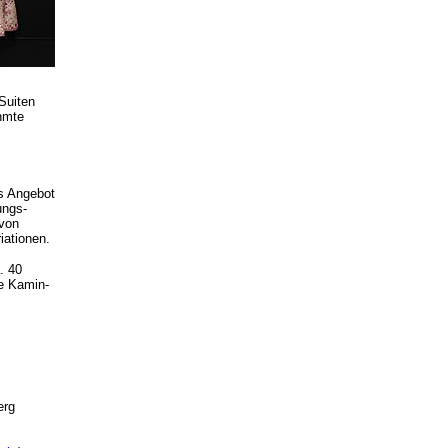
Suiten
hmte
s Angebot
ungs-
 von
iationen.
. 40
he Kamin-
erg