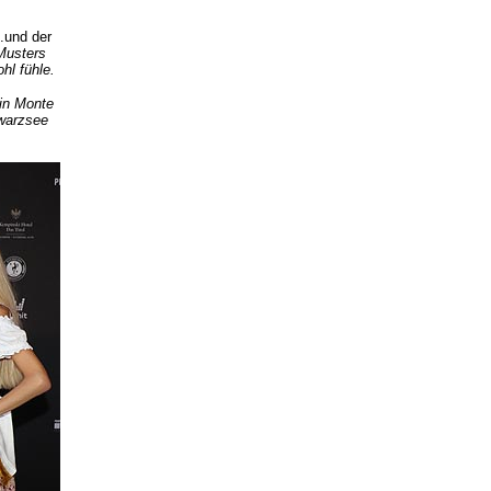
..und der
Musters
hl fühle.
 in Monte
hwarzsee