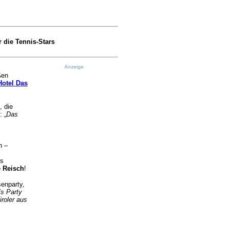
 die Tennis-Stars
Anzeige
ßen
otel Das
, die
: „
Das
n –
gs
 Reisch
!
senparty,
’s Party
roler aus