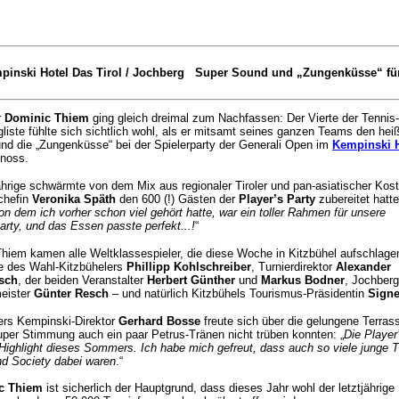
mpinski Hotel Das Tirol / Jochberg Super Sound und „Zungenküsse“ für
r
Dominic Thiem
ging gleich dreimal zum Nachfassen: Der Vierte der Tennis-
liste fühlte sich sichtlich wohl, als er mitsamt seines ganzen Teams den hei
nd die „Zungenküsse“ bei der Spielerparty der Generali Open im
Kempinski H
noss.
ährige schwärmte von dem Mix aus regionaler Tiroler und pan-asiatischer Kost
chefin
Veronika Späth
den 600 (!) Gästen der
Player’s Party
zubereitet hatte
on dem ich vorher schon viel gehört hatte, war ein toller Rahmen für unsere
arty, und das Essen passte perfekt...!
“
hiem kamen alle Weltklassespieler, die diese Woche in Kitzbühel aufschlage
ve des Wahl-Kitzbühelers
Phillipp Kohlschreiber
, Turnierdirektor
Alexander
sch
, der beiden Veranstalter
Herbert Günther
und
Markus Bodner
, Jochber
eister
Günter Resch
– und natürlich Kitzbühels Tourismus-Präsidentin
Signe
rs Kempinski-Direktor
Gerhard Bosse
freute sich über die gelungene Terras
uper Stimmung auch ein paar Petrus-Tränen nicht trüben konnten: „
Die Player
 Highlight dieses Sommers. Ich habe mich gefreut, dass auch so viele junge Ti
nd Society dabei waren
.“
c Thiem
ist sicherlich der Hauptgrund, dass dieses Jahr wohl der letztjährige