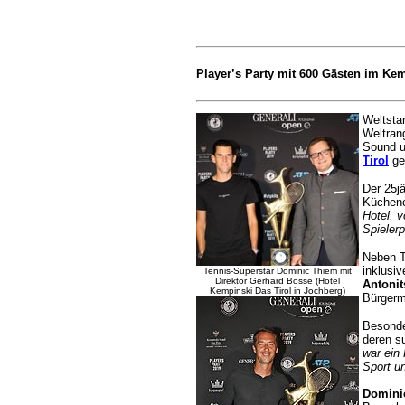
Player’s Party mit 600 Gästen im Ke
Weltsta
Weltrang
Sound u
Tirol
ge
Der 25j
Küchen
Hotel, v
Spielerp
Neben T
inklusi
Tennis-Superstar Dominic Thiem mit
Direktor Gerhard Bosse (Hotel
Antonit
Kempinski Das Tirol in Jochberg)
Bürgerm
Besonde
deren s
war ein
Sport u
Domini