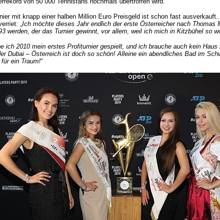
rrekord von 50 000 Tennisfans nochmals übertroffen wird.
ier mit knapp einer halben Million Euro Preisgeld ist schon fast ausverkauft.
erriet: „
Ich möchte dieses Jahr endlich der erste Österreicher nach Thomas 
3 werden, der das Turnier gewinnt, vor allem, weil ich mich in Kitzbühel so wo
e ich 2010 mein erstes Profiturnier gespielt, und ich brauche auch kein Haus
der Dubai – Österreich ist doch so schön! Alleine ein abendliches Bad im Sc
 für ein Traum!
“