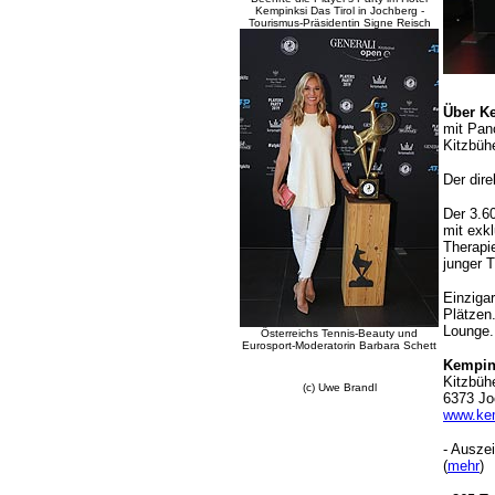
Kempinksi Das Tirol in Jochberg -
Tourismus-Präsidentin Signe Reisch
Über Ke
mit Pan
Kitzbüh
Der dire
Der 3.6
mit exk
Therapi
junger 
Einziga
Plätzen
Lounge.
Österreichs Tennis-Beauty und
Eurosport-Moderatorin Barbara Schett
Kempins
Kitzbüh
(c) Uwe Brandl
6373 Jo
www.kem
-
Auszei
(
mehr
)