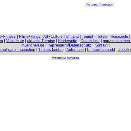
Werbung/Promotion
it+Fitness
|
Filme+Kinos
|
Art+Culture
|
Umland
|
Tourist
|
Hotels
|
Reiseziele
en
|
Volksfeste
|
aktuelle Termine
|
Kinderseite
|
Gesundheit
|
ganz-muenchen
muenchen.de
|
Impressum/Datenschutz
|
Kontakt
|
e
auf ganz-muenchen
|
Tickets kaufen
|
Automarkt
|
Immobilienmarkt
|
Jobbör
Werbung/Promotion