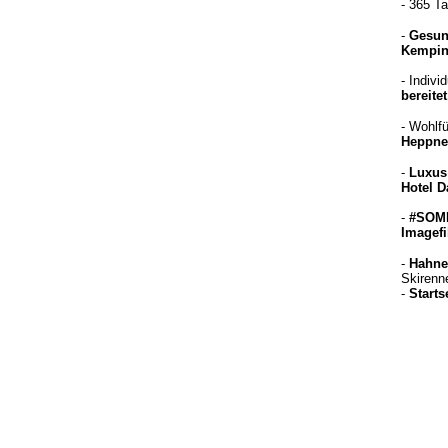
- 365 T
-
Gesund
Kempins
- Indiv
bereite
- Wohlf
Heppne
-
Luxus
Hotel D
-
#SOM
Imagefi
-
Hahn
Skirenn
-
Start