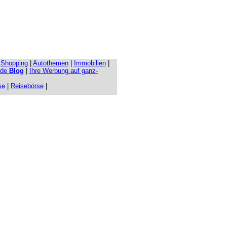
|
Shopping
|
Autothemen
|
Immobilien
|
.de
Blog
|
Ihre Werbung auf ganz-
se
|
Reisebörse
|