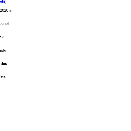
ehr
)
.2020 im
zbühe
l
nk
ski
 des
este