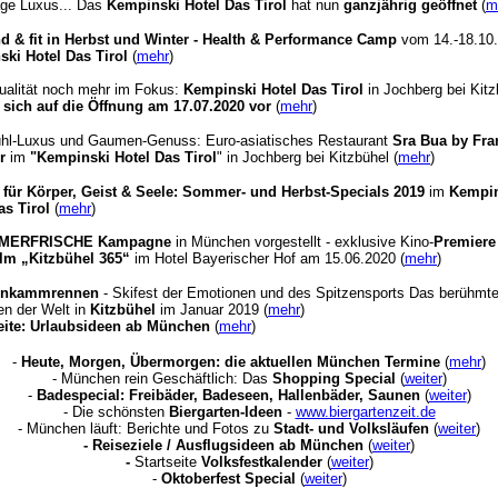
age Luxus... Das
Kempinski Hotel Das Tirol
hat nun
ganzjährig geöffnet
(
m
 & fit in Herbst und Winter - Health & Performance Camp
vom 14.-18.10
ki Hotel Das Tirol
(
mehr
)
idualität noch mehr im Fokus:
Kempinski Hotel Das Tirol
in Jochberg bei Kit
t sich auf die Öffnung am 17.07.2020 vor
(
mehr
)
ühl-Luxus und Gaumen-Genuss: Euro-asiatisches Restaurant
Sra Bua by Fra
r
im
"Kempinski Hotel Das Tirol
" in Jochberg bei Kitzbühel (
mehr
)
 für Körper, Geist & Seele: Sommer- und Herbst-Specials 2019
im
Kempin
as Tirol
(
mehr
)
MERFRISCHE Kampagne
in München vorgestellt - exklusive Kino-
Premiere
lm „Kitzbühel 365“
im Hotel Bayerischer Hof am 15.06.2020 (
mehr
)
enkammrennen
- Skifest der Emotionen und des Spitzensports Das berühmt
en der Welt in
Kitzbühel
im Januar 2019 (
mehr
)
seite: Urlaubsideen ab München
(
mehr
)
-
Heute, Morgen, Übermorgen: die aktuellen München Termine
(
mehr
)
- München rein Geschäftlich: Das
Shopping Special
(
weiter
)
-
Badespecial: Freibäder, Badeseen, Hallenbäder, Saunen
(
weiter
)
- Die schönsten
Biergarten-Ideen
-
www.biergartenzeit.de
- München läuft: Berichte und Fotos zu
Stadt- und Volksläufen
(
weiter
)
-
Reiseziele / Ausflugsideen ab München
(
weiter
)
-
Startseite
Volksfestkalender
(
weiter
)
-
Oktoberfest Special
(
weiter
)