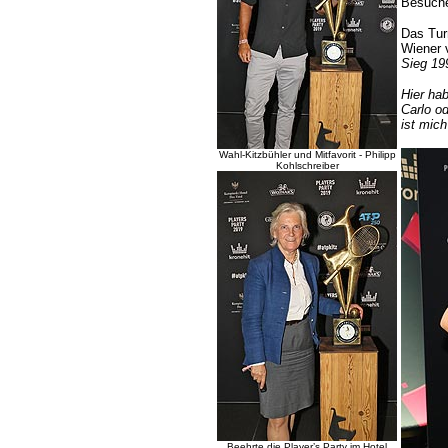
Besuche
Das Turn
Wiener v
Sieg 199
Hier hab
Carlo o
ist mich
Wahl-Kitzbühler und Mitfavorit - Philipp
Kohlschreiber
Beehrte die Player’s Party im Hotel