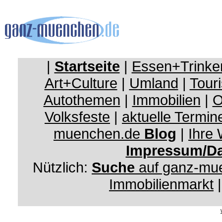
|
Startseite
|
Essen+Trinke
Art+Culture
|
Umland
|
Touri
Autothemen
|
Immobilien
|
O
Volksfeste
|
aktuelle Termin
muenchen.de
Blog
|
Ihre
Impressum/Da
Nützlich:
Suche
auf ganz-mu
Immobilienmarkt