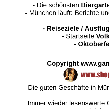
- Die schönsten
Biergart
- München läuft: Berichte u
-
Reiseziele / Ausfl
-
Startseite
Vol
-
Oktoberfe
Copyright www.gan
Die guten Geschäfte in M
Immer wieder lesenswert
e 