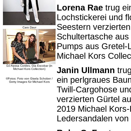
Lorena Rae
trug ei
Lochstickerei und flo
Seestern verzierten
Caro Daur
Schultertasche aus
Pumps aus Gretel-La
Michael Kors Collec
DJ Alyssa Cordes, Gia Escobar (in
Janin Ullmann
tru
Michael Kors Collection)
ein perlgraues Baum
©Fotos: Foto von Gisela Schober /
Getty Images für Michael Kors
Twill-Cargohose un
verzierten Gürtel au
2019 Michael Kors-
Ledersandalen von