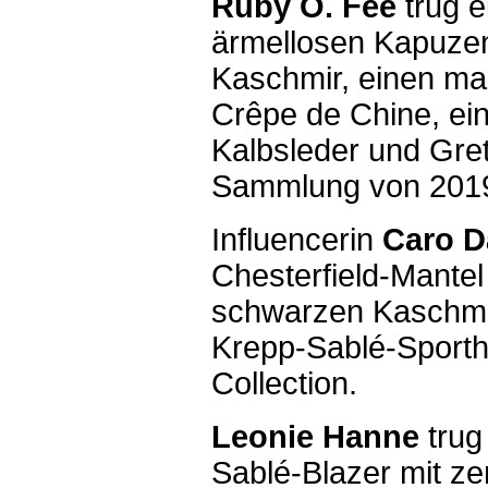
Ruby O. Fee
trug e
ärmellosen Kapuze
Kaschmir, einen ma
Crêpe de Chine, ei
Kalbsleder und Gre
Sammlung von 201
Influencerin
Caro D
Chesterfield-Mante
schwarzen Kaschmir
Krepp-Sablé-Sporth
Collection.
Leonie Hanne
trug
Sablé-Blazer mit z