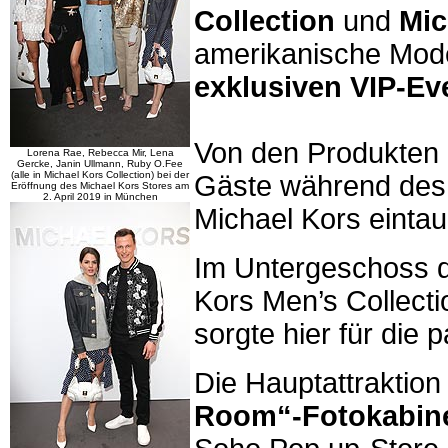
Collection
und
Mic
amerikanische Mode
exklusiven VIP-Ev
Von den Produkten 
Lorena Rae, Rebecca Mir, Lena
Gercke, Janin Ullmann, Ruby O.Fee
(alle in Michael Kors Collection) bei der
Gäste während des 
Eröffnung des Michael Kors Stores am
2. April 2019 in München
Michael Kors einta
Im Untergeschoss d
Kors Men’s Collecti
sorgte hier für die
Die Hauptattraktio
Room“-Fotokabin