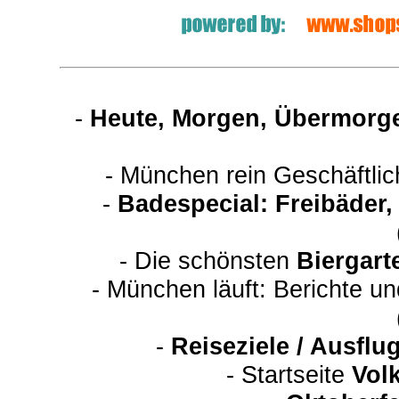
-
Heute, Morgen, Übermorge
- München rein Geschäftli
-
Badespecial: Freibäder
- Die schönsten
Biergart
- München läuft: Berichte u
-
Reiseziele / Ausfl
-
Startseite
Vol