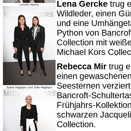
Lena Gercke
trug 
Leonie Hanne
Wildleder, einen Gü
und eine Umhänget
Python von Bancrof
Collection mit wei
Michael Kors Collec
Rebecca Mir
trug e
einen gewaschenen 
Seesternen verziert
Sylvia Haghjoo und Julia Haghjoo
Bancroft-Schulterta
Frühjahrs-Kollektio
schwarzen Jacqueli
Collection.