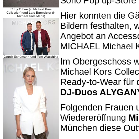
Soho Pop up-Store 
Ruby O.Fee (in Michael Kors
Hier konnten die G
Collection) und Lars Burmeister (in
Michael Kors Mens)
Bildern festhalten,
Angebot an Accesso
MICHAEL Michael K
Jannik Schümann und Tom Wlaschiha
Im Obergeschoss wu
Michael Kors Colle
Ready-to-Wear für 
DJ-Duos ALYGAN
Folgenden Frauen u
Wiedereröffnung
Mi
München diese Outf