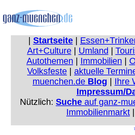
|
Startseite
|
Essen+Trinke
Art+Culture
|
Umland
|
Touri
Autothemen
|
Immobilien
|
O
Volksfeste
|
aktuelle Termin
muenchen.de
Blog
|
Ihre
Impressum/Da
Nützlich:
Suche
auf ganz-mu
Immobilienmarkt