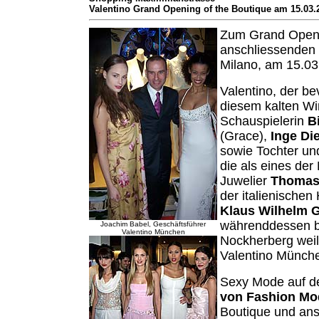
Valentino Grand Opening of the Boutique am 15.03.
Zum Grand Open
anschliessenden
Milano, am 15.03.
Valentino, der b
diesem kalten Wi
Schauspielerin
B
(Grace),
Inge Die
sowie Tochter un
die als eines de
Juwelier
Thomas 
der italienische
Klaus Wilhelm 
währenddessen b
Joachim Babel, Geschäftsführer
Valentino München
Nockherberg weil
Valentino Münch
Sexy Mode auf de
von Fashion Mo
Boutique und ansc