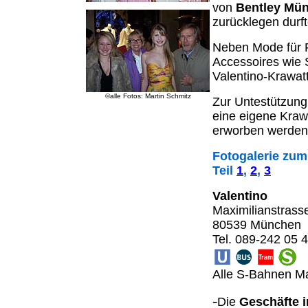
von
Bentley Mü
zurücklegen durft
Neben Mode für F
Accessoires wie 
Valentino-Krawatt
©alle Fotos: Martin Schmitz
Zur Untestützung
eine eigene Kraw
erworben werden 
Fotogalerie zum
Teil
1
,
2
,
3
Valentino
Maximilianstrass
80539 München
Tel. 089-242 05 
Alle S-Bahnen Ma
-
Die
Geschäfte i