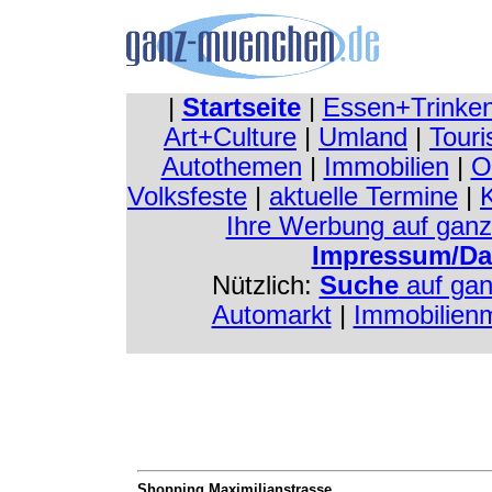
|
Startseite
|
Essen+Trinke
Art+Culture
|
Umland
|
Touri
Autothemen
|
Immobilien
|
O
Volksfeste
|
aktuelle Termine
|
K
Ihre Werbung auf gan
Impressum/Da
Nützlich:
Suche
auf ga
Automarkt
|
Immobilien
Shopping Maximilianstrasse