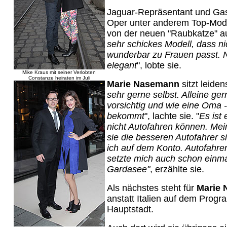
Jaguar-Repräsentant und Ga
Oper unter anderem Top-Mo
von der neuen "Raubkatze" auf
sehr schickes Modell, dass n
wunderbar zu Frauen passt. N
elegant
", lobte sie.
Mike Kraus mit seiner Verlobten
Constanze heiraten im Juli
Marie Nasemann
sitzt leiden
sehr gerne selbst. Alleine ger
vorsichtig und wie eine Oma -
bekommt
", lachte sie. "
Es ist 
nicht Autofahren können. Me
sie die besseren Autofahrer s
ich auf dem Konto. Autofahren 
setzte mich auch schon einma
Gardasee"
, erzählte sie.
Als nächstes steht für
Marie
anstatt Italien auf dem Prog
Hauptstadt.