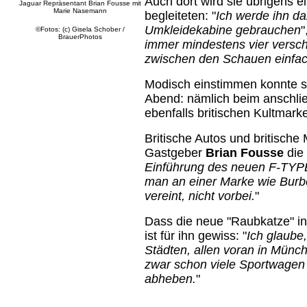
Auch dort wird sie übrigens
Jaguar Repräsentant Brian Fousse mit
Marie Nasemann
begleiteten: "
Ich werde ihn da
Umkleidekabine gebrauchen
"
©Fotos: (c) Gisela Schober /
BrauerPhotos
immer mindestens vier versch
zwischen den Schauen einfac
Modisch einstimmen konnte si
Abend: nämlich beim anschli
ebenfalls britischen Kultmark
Britische Autos und britische
Gastgeber
Brian Fousse
die
Einführung des neuen F-TYP
man an einer Marke wie Burbe
vereint, nicht vorbei.
"
Dass die neue "Raubkatze" in
ist für ihn gewiss: "
Ich glaube
Städten, allen voran in Münc
zwar schon viele Sportwagen 
abheben.
"