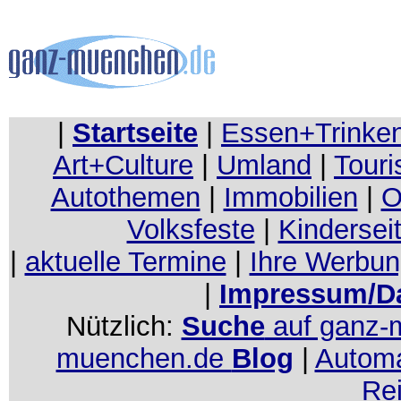
|
Startseite
|
Essen+Trinke
Art+Culture
|
Umland
|
Touri
Autothemen
|
Immobilien
|
O
Volksfeste
|
Kindersei
|
aktuelle Termine
|
Ihre Werbu
|
Impressum/D
Nützlich:
Suche
auf ganz-
muenchen.de
Blog
|
Automa
Re