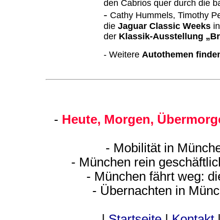
den Cabrios quer durch die b
-
Cathy Hummels, Timothy Pea
die
Jaguar Classic Weeks
in
der
Klassik-Ausstellung „Br
- Weitere
Autothemen finden
-
Heute, Morgen, Übermorge
- Mobilität in Münch
- München rein geschäf
tli
- München fährt weg: d
- Übernachten in Münc
|
Startseite
|
Kontakt