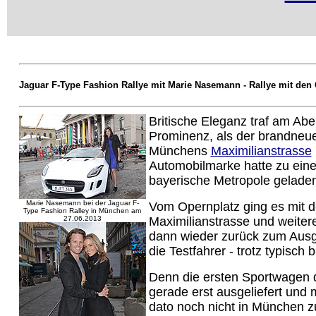
Jaguar F-Type Fashion Rallye mit Marie Nasemann - Rallye mit den 
Britische Eleganz traf am Ab
Prominenz, als der brandneu
Münchens
Maximilianstrasse
Automobilmarke hatte zu eine
bayerische Metropole gelade
Marie Nasemann bei der Jaguar F-
Vom Opernplatz ging es mit d
Type Fashion Ralley in München am
27.06.2013
Maximilianstrasse und weiter
dann wieder zurück zum Ausga
die Testfahrer - trotz typisch
Denn die ersten Sportwagen d
gerade erst ausgeliefert und
dato noch nicht in München z