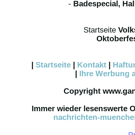
-
Badespecial, Ha
Startseite
Volk
Oktoberfes
|
Startseite
|
Kontakt
|
Haftu
|
Ihre
Werbung
a
Copyright www.ga
Immer wieder lesenswerte On
nachrichten-muench
P