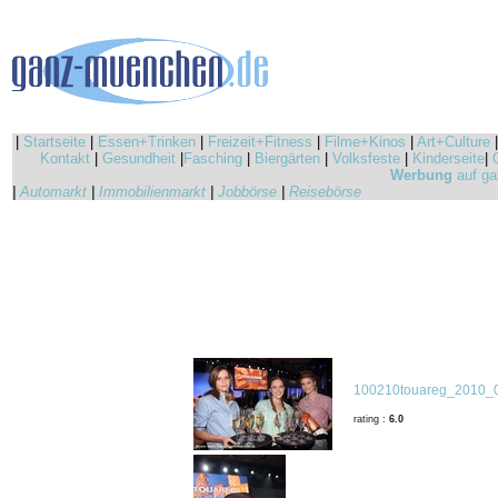
|
Startseite
|
Essen+Trinken
|
Freizeit+Fitness
|
Filme+Kinos
|
Art+Culture
Kontakt
|
Gesundheit
|
Fasching
|
Biergärten
|
Volksfeste
|
Kinderseite
|
Werbung
auf ga
|
Automarkt
|
Immobilienmarkt
|
Jobbörse
|
Reisebörse
100210touareg_2010_0
rating :
6.0