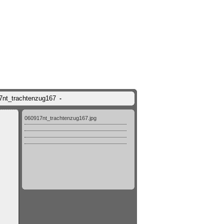
17nt_trachtenzug167
-
060917nt_trachtenzug167.jpg