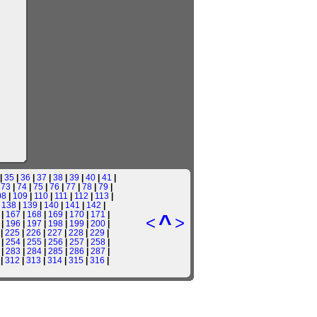
|
35
|
36
|
37
|
38
|
39
|
40
|
41
|
|
73
|
74
|
75
|
76
|
77
|
78
|
79
|
08
|
109
|
110
|
111
|
112
|
113
|
|
138
|
139
|
140
|
141
|
142
|
|
167
|
168
|
169
|
170
|
171
|
^
<
>
|
196
|
197
|
198
|
199
|
200
|
|
225
|
226
|
227
|
228
|
229
|
|
254
|
255
|
256
|
257
|
258
|
|
283
|
284
|
285
|
286
|
287
|
|
312
|
313
|
314
|
315
|
316
|