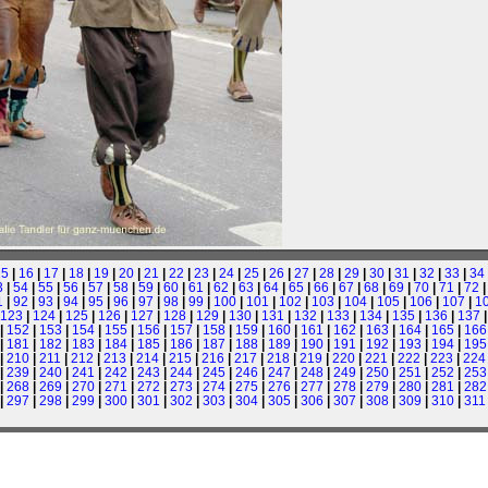
15
|
16
|
17
|
18
|
19
|
20
|
21
|
22
|
23
|
24
|
25
|
26
|
27
|
28
|
29
|
30
|
31
|
32
|
33
|
34
3
|
54
|
55
|
56
|
57
|
58
|
59
|
60
|
61
|
62
|
63
|
64
|
65
|
66
|
67
|
68
|
69
|
70
|
71
|
72
1
|
92
|
93
|
94
|
95
|
96
|
97
|
98
|
99
|
100
|
101
|
102
|
103
|
104
|
105
|
106
|
107
|
1
123
|
124
|
125
|
126
|
127
|
128
|
129
|
130
|
131
|
132
|
133
|
134
|
135
|
136
|
137
|
152
|
153
|
154
|
155
|
156
|
157
|
158
|
159
|
160
|
161
|
162
|
163
|
164
|
165
|
166
|
181
|
182
|
183
|
184
|
185
|
186
|
187
|
188
|
189
|
190
|
191
|
192
|
193
|
194
|
195
|
210
|
211
|
212
|
213
|
214
|
215
|
216
|
217
|
218
|
219
|
220
|
221
|
222
|
223
|
224
|
239
|
240
|
241
|
242
|
243
|
244
|
245
|
246
|
247
|
248
|
249
|
250
|
251
|
252
|
253
|
268
|
269
|
270
|
271
|
272
|
273
|
274
|
275
|
276
|
277
|
278
|
279
|
280
|
281
|
282
|
297
|
298
|
299
|
300
|
301
|
302
|
303
|
304
|
305
|
306
|
307
|
308
|
309
|
310
|
311