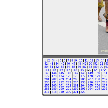
1
|
2
|
3
|
4
|
5
|
6
|
7
|
8
|
9
|
10
|
11
|
12
|
13
|
14
|
42
|
43
|
44
|
45
|
46
|
47
|
48
|
49
|
50
|
51
|
52
|
5
80
|
81
|
82
|
83
|
84
|
85
|
86
|
87
|
88
|
89
|
90
|
9
114
|
115
|
116
|
117
|
118
|
119
| 120 |
121
|
122
|
143
|
144
|
145
|
146
|
147
|
148
|
149
|
150
|
151
172
|
173
|
174
|
175
|
176
|
177
|
178
|
179
|
180
201
|
202
|
203
|
204
|
205
|
206
|
207
|
208
|
209
230
|
231
|
232
|
233
|
234
|
235
|
236
|
237
|
238
259
|
260
|
261
|
262
|
263
|
264
|
265
|
266
|
267
288
|
289
|
290
|
291
|
292
|
293
|
294
|
295
|
296
317
|
318
|
319
|
320
|
321
|
322