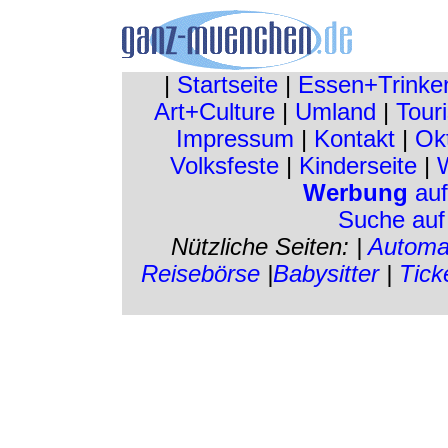
|
Startseite
|
Essen+Trinke
Art+Culture
|
Umland
|
Touri
Impressum
|
Kontakt
|
Ok
Volksfeste
|
Kinderseite
|
W
Werbung
auf
Suche au
Nützliche Seiten: |
Automa
Reisebörse
|
Babysitter
|
Tick