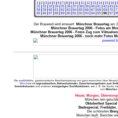
1
|
2
|
3
|
4
|
5
|
6
|
7
|
8
|
9
|
10
|
11
|
12
|
13
|
14
|
15
|
16
|
31
|
32
|
33
|
34
|
35
|
36
|
37
|
38
|
39
|
40
|
41
|
42
|
43
|
4
58
|
59
|
60
|
61
|
62
|
63
|
64
|
65
|
66
|
67
|
68
|
69
|
70
|
7
85
|
86
|
87
|
88
|
89
|
90
|
91
|
92
|
93
|
94
|
95
| 96 |
97
|
9
Der Braueeid wird erneuert:
Münchner Brauertag
am 27
Münchner Brauertag 2006 - Fotos am Mor
Münchner Brauertag 2006 - Fotos Zug zum Viktualienm
Münchner Brauertag 2006 - noch mehr Fotos Ma
Die ausführliche, gastronomische Berichterstattung von ganz-muenchen über Neuerö
Münche
n
mit
tagesaktuellem Aktionskalender, Gutscheinangeboten zum Sel
Getränkekarten
und anderen
einzigartigen Suchfunktionen
, wie z. B. die Suche 
von
München 
Heute, Morgen, Übermorge
München rein geschäf
Oktoberfest Special
Badespecial, Freibäder,
Die schönsten
Bier
München läuft: Berichte u