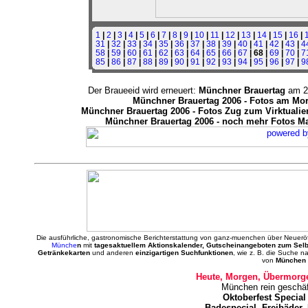
1
|
2
|
3
|
4
|
5
|
6
|
7
|
8
|
9
|
10
|
11
|
12
|
13
|
14
|
15
|
16
|
31
|
32
|
33
|
34
|
35
|
36
|
37
|
38
|
39
|
40
|
41
|
42
|
43
|
4
58
|
59
|
60
|
61
|
62
|
63
|
64
|
65
|
66
|
67
| 68 |
69
|
70
|
7
85
|
86
|
87
|
88
|
89
|
90
|
91
|
92
|
93
|
94
|
95
|
96
|
97
|
9
Der Braueeid wird erneuert:
Münchner Brauertag
am 27
Münchner Brauertag 2006 - Fotos am Mor
Münchner Brauertag 2006 - Fotos Zug zum Virktualiem
Münchner Brauertag 2006 - noch mehr Fotos Ma
Die ausführliche, gastronomische Berichterstattung von ganz-muenchen über Neuerö
Münche
n
mit
tagesaktuellem Aktionskalender, Gutscheinangeboten zum Sel
Getränkekarten
und anderen
einzigartigen Suchfunktionen
, wie z. B. die Suche 
von
München 
Heute, Morgen, Übermorge
München rein geschäf
Oktoberfest Special
Badespecial, Freibäder,