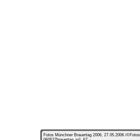
Fotos Münchner Brauertag 2006, 27.05.2006 /©Fotos
060527brauertag_ig1_67
-