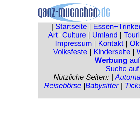
|
Startseite
|
Essen+Trinke
Art+Culture
|
Umland
|
Touri
Impressum
|
Kontakt
|
Ok
Volksfeste
|
Kinderseite
|
W
Werbung
auf
Suche au
Nützliche Seiten: |
Automa
Reisebörse
|
Babysitter
|
Tick