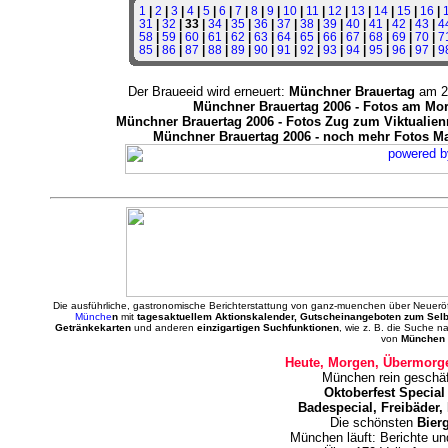
1
|
2
|
3
|
4
|
5
|
6
|
7
|
8
|
9
|
10
|
11
|
12
|
13
|
14
|
15
|
16
|
31
|
32
| 33 |
34
|
35
|
36
|
37
|
38
|
39
|
40
|
41
|
42
|
43
|
4
58
|
59
|
60
|
61
|
62
|
63
|
64
|
65
|
66
|
67
|
68
|
69
|
70
|
7
85
|
86
|
87
|
88
|
89
|
90
|
91
|
92
|
93
|
94
|
95
|
96
|
97
|
9
Der Braueeid wird erneuert:
Münchner Brauertag
am 27
Münchner Brauertag 2006 - Fotos am Mor
Münchner Brauertag 2006 - Fotos Zug zum Viktualienm
Münchner Brauertag 2006 - noch mehr Fotos Ma
Die ausführliche, gastronomische Berichterstattung von ganz-muenchen über Neuerö
Münche
n
mit
tagesaktuellem Aktionskalender, Gutscheinangeboten zum Sel
Getränkekarten
und anderen
einzigartigen Suchfunktionen
, wie z. B. die Suche 
von
München 
Heute, Morgen, Übermorge
München rein geschäf
Oktoberfest Special
Badespecial, Freibäder,
Die schönsten
Bier
München läuft: Berichte u