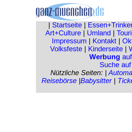
|
Startseite
|
Essen+Trinke
Art+Culture
|
Umland
|
Touri
Impressum
|
Kontakt
|
Ok
Volksfeste
|
Kinderseite
|
W
Werbung
auf
Suche au
Nützliche Seiten: |
Automa
Reisebörse
|
Babysitter
|
Tick