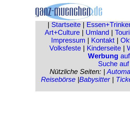
|
Startseite
|
Essen+Trinke
Art+Culture
|
Umland
|
Touri
Impressum
|
Kontakt
|
Ok
Volksfeste
|
Kinderseite
|
W
Werbung
auf
Suche au
Nützliche Seiten: |
Automa
Reisebörse
|
Babysitter
|
Tick