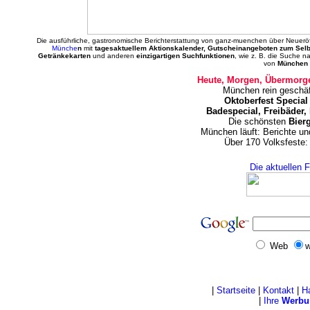
Die ausführliche, gastronomische Berichterstattung von ganz-muenchen über Neuerö
Münche
n
mit
tagesaktuellem Aktionskalender, Gutscheinangeboten zum Sel
Getränkekarten
und anderen
einzigartigen Suchfunktionen
, wie z. B. die Suche 
von
München 
Heute, Morgen, Übermorge
München rein geschäf
Oktoberfest Special
Badespecial, Freibäder,
Die schönsten
Bier
München läuft: Berichte u
Über 170 Volksfeste:
Die aktuellen 
Web
w
|
Startseite
|
Kontakt
|
H
|
Ihre
Werbu