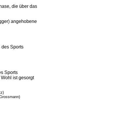
ase, die über das
agger) angehobene
 des Sports
s Sports
 Wohl ist gesorgt
tz)
 Grossmann)