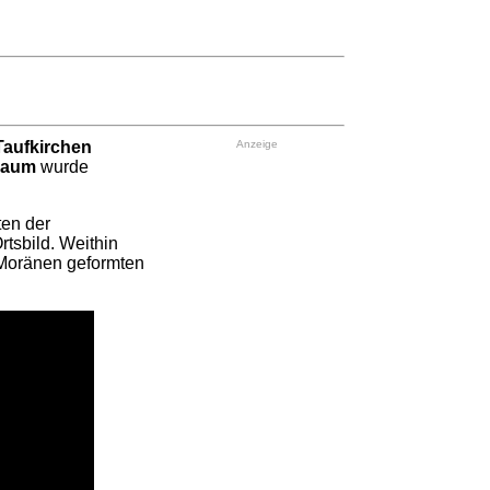
Taufkirchen
Anzeige
baum
wurde
ten der
rtsbild. Weithin
n Moränen geformten