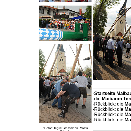
-
Startseite Maib
-die
Maibaum Ter
-Rückblick: die
Ma
-Rückblick: die
Ma
-Rückblick: die
Ma
-Rückblick: die
Ma
©Fotos: Ingrid Grossmann, Martin