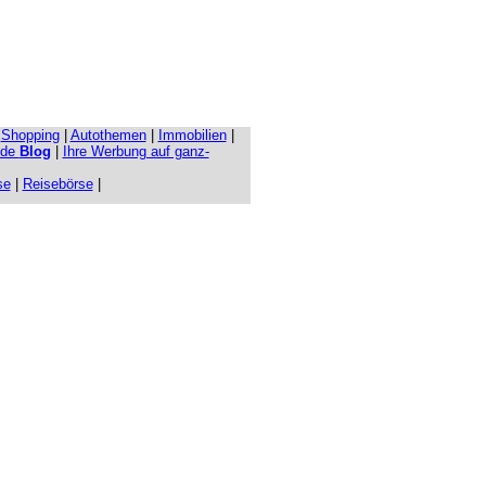
|
Shopping
|
Autothemen
|
Immobilien
|
.de
Blog
|
Ihre Werbung auf ganz-
se
|
Reisebörse
|