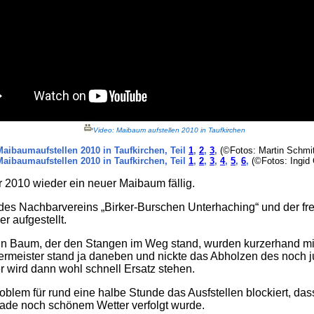
Video: Maibaum aufstellen 2010 in Taufkirchen
Maibaumaufstellen 2010 in Taufkirchen, Teil
1
,
2
,
3
,
(©Fotos: Martin Schmi
Maibaumaufstellen 2010 in Taufkirchen, Teil
1
,
2
,
3
,
4
,
5
,
6
,
(©Fotos: Ingid
 2010 wieder ein neuer Maibaum fällig.
 des Nachbarvereins „Birker-Burschen Unterhaching“ und der fr
r aufgestellt.
in Baum, der den Stangen im Weg stand, wurden kurzerhand mi
germeister stand ja daneben und nickte das Abholzen des noch
r wird dann wohl schnell Ersatz stehen.
oblem für rund eine halbe Stunde das Ausfstellen blockiert, da
ade noch schönem Wetter verfolgt wurde.