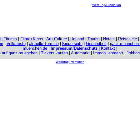
Werbung/Promotion
it+Fitness
|
Filme+Kinos
|
Art+Culture
|
Umland
|
Tourist
|
Hotels
|
Reiseziele
en
|
Volksfeste
|
aktuelle Termine
|
Kinderseite
|
Gesundheit
|
ganz-muenchen
muenchen.de
|
Impressum/Datenschutz
|
Kontakt
|
e
auf ganz-muenchen
|
Tickets kaufen
|
Automarkt
|
Immobilienmarkt
|
Jobbör
Werbung/Promotion