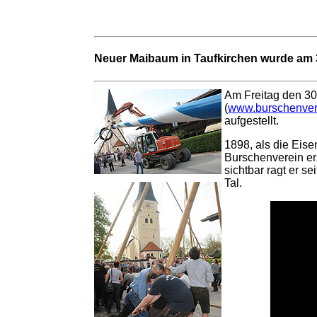
Neuer Maibaum in Taufkirchen wurde am 3
Am Freitag den 30
(
www.burschenvere
aufgestellt.
1898, als die Eise
Burschenverein ers
sichtbar ragt er s
Tal.