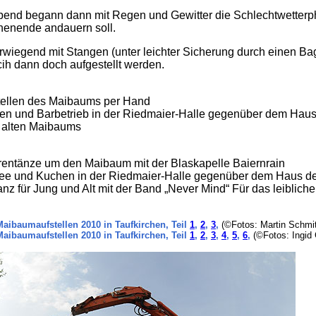
end begann dann mit Regen und Gewitter die Schlechtwetterph
henende andauern soll.
rwiegend mit Stangen (unter leichter Sicherung durch einen B
ih dann doch aufgestellt werden.
tellen des Maibaums per Hand
len und Barbetrieb in der Riedmaier-Halle gegenüber dem Haus
 alten Maibaums
rentänze um den Maibaum mit der Blaskapelle Baiernrain
fee und Kuchen in der Riedmaier-Halle gegenüber dem Haus de
nz für Jung und Alt mit der Band „Never Mind“ Für das leibliche
Maibaumaufstellen 2010 in Taufkirchen, Teil
1
,
2
,
3
,
(©Fotos: Martin Schmi
Maibaumaufstellen 2010 in Taufkirchen, Teil
1
,
2
,
3
,
4
,
5
,
6
,
(©Fotos: Ingid