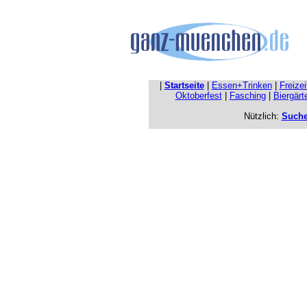
|
Startseite
|
Essen+Trinken
|
Freize
Oktoberfest
|
Fasching
|
Biergärt
Nützlich:
Such