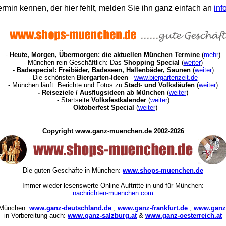
rmin kennen, der hier fehlt, melden Sie ihn ganz einfach an
in
-
Heute, Morgen, Übermorgen: die aktuellen München Termine
(
mehr
)
- München rein Geschäftlich: Das
Shopping Special
(
weiter
)
-
Badespecial: Freibäder, Badeseen, Hallenbäder, Saunen
(
weiter
)
- Die schönsten
Biergarten-Ideen
-
www.biergartenzeit.de
- München läuft: Berichte und Fotos zu
Stadt- und Volksläufen
(
weiter
)
-
Reiseziele / Ausflugsideen ab München
(
weiter
)
-
Startseite
Volksfestkalender
(
weiter
)
-
Oktoberfest Special
(
weiter
)
Copyright www.ganz-muenchen.de 2002-2026
Die guten Geschäfte in München:
www.shops-muenchen.de
Immer wieder lesenswert
e Online Auftritte in und für München:
nachrichten-muenchen.com
 München:
www.ganz-deutschland.de
,
www.ganz-frankfurt.de
,
www.ganz-
in Vorbereitung auch:
www.ganz-salzburg.at
&
www.ganz-oesterreich.at