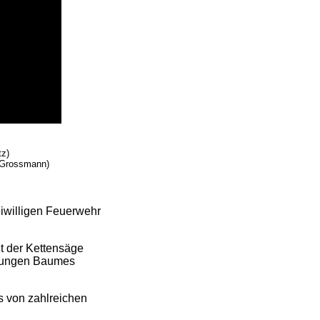
tz)
 Grossmann)
eiwilligen Feuerwehr
t der Kettensäge
 jungen Baumes
ss von zahlreichen