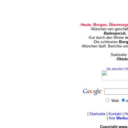
-
Heute, Morgen, Übermorge
-München rein geschäf
-
Badespecial,
-Gut durch den Winter
m
-Die schönsten
Bierg
-München läuft: Berichte u
Startseite
-
Oktobe
Die aktuellen Fi
Web
w
|
Startseite
|
Kontakt
|
H
|
Ihre
Werbu
Copyright www.