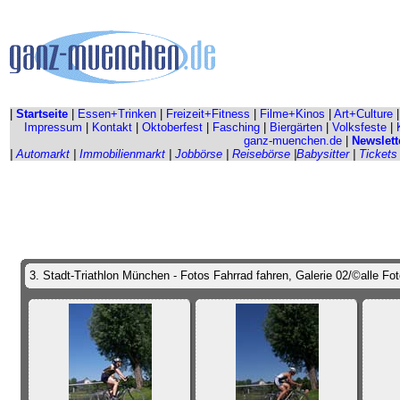
|
Startseite
|
Essen+Trinken
|
Freizeit+Fitness
|
Filme+Kinos
|
Art+Culture
Impressum
|
Kontakt
|
Oktoberfest
|
Fasching
|
Biergärten
|
Volksfeste
|
ganz-muenchen.de
|
Newslett
|
Automarkt
|
Immobilienmarkt
|
Jobbörse
|
Reisebörse
|
Babysitter
|
Tickets
3. Stadt-Triathlon München - Fotos Fahrrad fahren, Galerie 02/©alle Fo