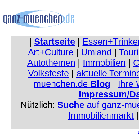
|
Startseite
|
Essen+Trinke
Art+Culture
|
Umland
|
Touri
Autothemen
|
Immobilien
|
O
Volksfeste
|
aktuelle Termin
muenchen.de
Blog
|
Ihre
Impressum/Da
Nützlich:
Suche
auf ganz-mu
Immobilienmarkt