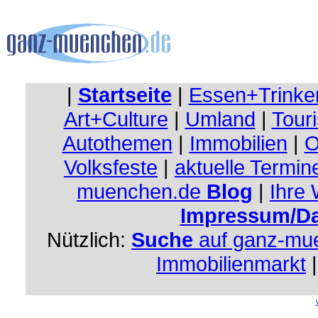
|
Startseite
|
Essen+Trinke
Art+Culture
|
Umland
|
Touri
Autothemen
|
Immobilien
|
O
Volksfeste
|
aktuelle Termin
muenchen.de
Blog
|
Ihre
Impressum/Da
Nützlich:
Suche
auf ganz-mu
Immobilienmarkt